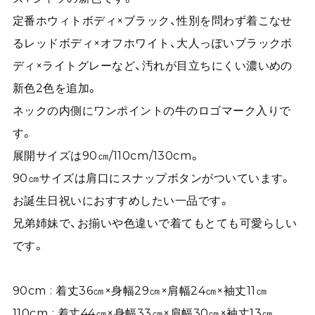
定番ホウィトボディ×ブラック、性別を問わず着こなせ
るレッドボディ×オフホワイト、大人っぽいブラックボ
ディ×ライトグレーなど、汚れが目立ちにくい濃いめの
新色2色を追加。
ネックの内側にワンポイントの牛のロゴマーク入りで
す。
展開サイズは90㎝/110cm/130cm。
90㎝サイズは肩口にスナップボタンがついています。
お誕生日祝いにおすすめしたい一品です。
兄弟姉妹で、お揃いや色違いで着てもとても可愛らしい
です。
90cm : 着丈36㎝×身幅29㎝×肩幅24㎝×袖丈11㎝
110cm : 着丈44㎝×身幅33㎝×肩幅30㎝×袖丈13㎝