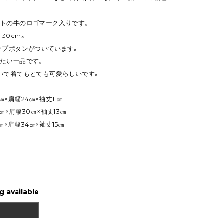
トの牛のロゴマーク入りです。
130cm。
ップボタンがついています。
たい一品です。
いで着てもとても可愛らしいです。
9㎝×肩幅24㎝×袖丈11㎝
33㎝×肩幅30㎝×袖丈13㎝
37㎝×肩幅34㎝×袖丈15㎝
g available