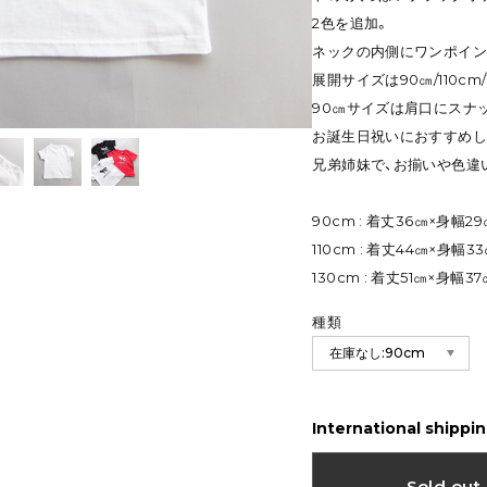
2色を追加。
ネックの内側にワンポイン
展開サイズは90㎝/110cm/
90㎝サイズは肩口にスナ
お誕生日祝いにおすすめし
兄弟姉妹で、お揃いや色違
90cm : 着丈36㎝×身幅2
110cm : 着丈44㎝×身幅
130cm : 着丈51㎝×身幅
種類
International shippin
Sold out