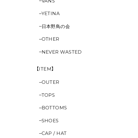
VANS
YETINA
日本野鳥の会
OTHER
NEVER WASTED
【ITEM】
OUTER
TOPS
BOTTOMS
SHOES
CAP / HAT