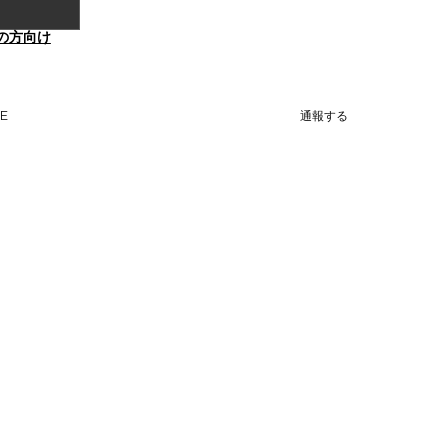
の方向け
NE
通報する