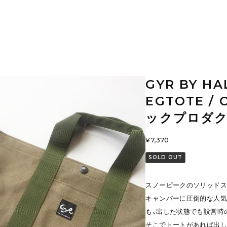
GYR BY HA
EGTOTE /
ックプロダクツ
¥7,370
SOLD OUT
スノーピークのソリッドス
キャンパーに圧倒的な人気
も、出した状態でも設営時
そこでトートがあれば出し