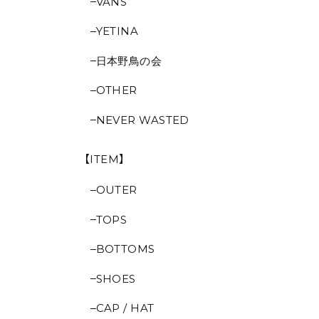
VANS
YETINA
日本野鳥の会
OTHER
NEVER WASTED
【ITEM】
OUTER
TOPS
BOTTOMS
SHOES
CAP / HAT