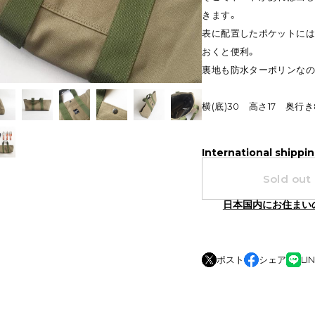
きます。
表に配置したポケットには
おくと便利。
裏地も防水ターポリンなの
横(底)30 高さ17 奥行き
International shippin
Sold out
日本国内にお住まい
ポスト
シェア
LI