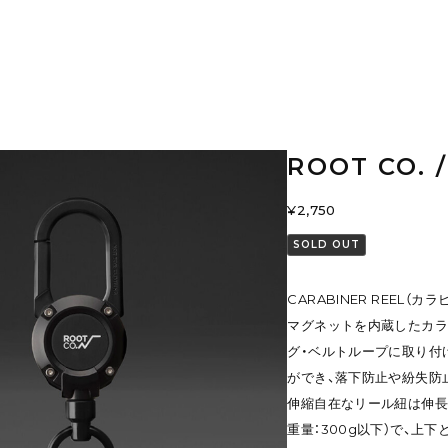
ROOT CO. 
¥2,750
SOLD OUT
CARABINER REEL（カ
マグネットを内蔵したカラ
グ・ベルトループに取り付
ができ、落下防止や紛失防
伸縮自在なリール紐は伸長約
重量：300g以下）で、上