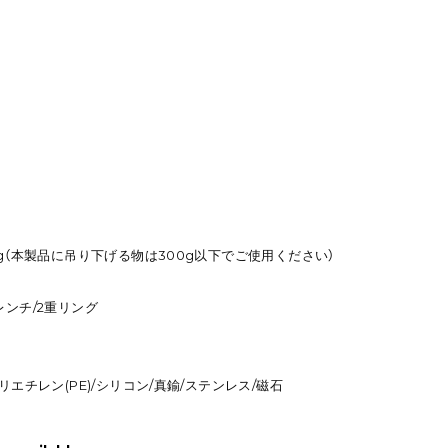
kg（本製品に吊り下げる物は300g以下でご使用ください）
レンチ/2重リング
リエチレン(PE)/シリコン/真鍮/ステンレス/磁石