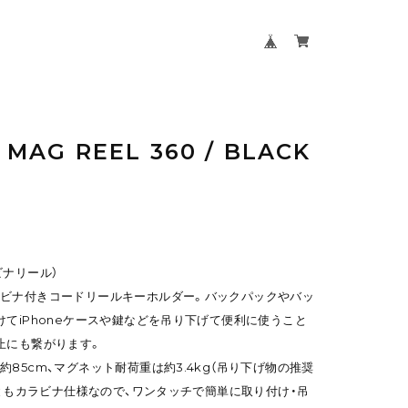
/ MAG REEL 360 / BLACK
ラビナリール）
ビナ付きコードリールキーホルダー。バックパックやバッ
けてiPhoneケースや鍵などを吊り下げて便利に使うこと
止にも繋がります。
85cm、マグネット耐荷重は約3.4kg（吊り下げ物の推奨
下ともカラビナ仕様なので、ワンタッチで簡単に取り付け・吊