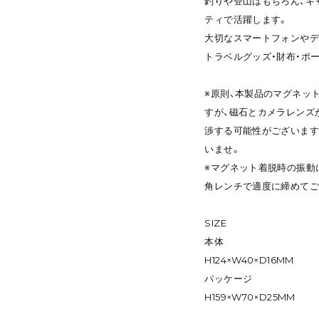
釣りや登山はもちろん、キ
ティで活躍します。
大切なスマートフォンやデ
トラベルグッズ・財布・ポ
※原則、本製品のマグネッ
すが、磁石とカメラレンズが
渉する可能性がございます
いませ。
※マグネット着脱時の振動
角レンチで適度に締めてご
SIZE
本体
H124×W40×D16MM
パッケージ
H159×W70×D25MM