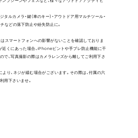
ャンプシーンやフェスなど、様々なアウトドアアクティビ
ジタルカメラ・鍵（車のキー）・アウトドア用マルチツール・
ーチなどの落下防止や紛失防止に。
トはスマートフォンへの影響がないことを確認しておりま
近くにあった場合、iPhoneピントや手ブレ防止機能に干
ので、写真撮影の際はカメラレンズから離してご利用下さ
により、ネジが緩む場合がございます。その際は、付属の六
利用下さいませ。