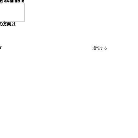
g available
の方向け
NE
通報する