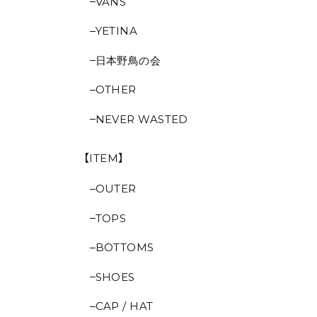
VANS
YETINA
日本野鳥の会
OTHER
NEVER WASTED
【ITEM】
OUTER
TOPS
BOTTOMS
SHOES
CAP / HAT