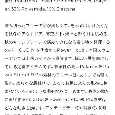
素材：Polartec® Power Stretch® Pro 57% Polyest
er, 33% Polyamide, 10% Elastane
澄み切ったブルーの空が嬉しくて、思わず出かけたくな
る秋冬のアウトドア。寒空の下、煌々と輝く月を眺める
秋のキャンプシーンで病みつきになる着心地を発揮する
のが、HOUDINIを代表するPower Houdi。本国スウェ
ーデンでは山岳ガイドから庭師まで、幅広い層を虜にし
ている定番アイテムです。伸縮性の高いPolartec® Po
wer Stretch® Pro素材のフリースは、あくまでも軽く
暖か。柔らかな肌触りで、まるでお気に入りの毛布に包
まれているかのような着心地を楽しめます。身体の動き
に追従するPolartec® Power Stretch® Pro素材は
どんな動きも妨げず、アクティビティ時や就寝時、長時